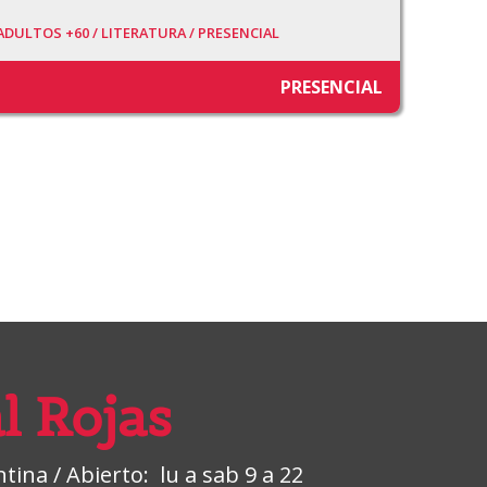
ADULTOS +60 /
LITERATURA /
PRESENCIAL
PRESENCIAL
l Rojas
ina / Abierto: lu a sab 9 a 22