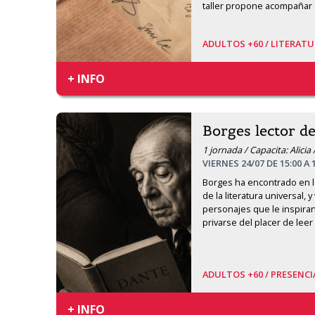
taller propone acompañar a
ADULTOS +60 /
LITERATU
+ INFO
Borges lector d
1 jornada / Capacita: Alicia 
VIERNES 24/07 DE 15:00 A 
Borges ha encontrado en la
de la literatura universal, 
personajes que le inspiran
privarse del placer de leer
ADULTOS +60 /
PRESENCI
+ INFO