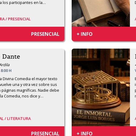
 los participantes en la
…
RA /
PRESENCIAL
PRESENCIAL
+ INFO
e Dante
Ardila
18:00 H
 Divina Comedia el mayor texto 
y vuelve una y otra vez sobre sus 
 páginas magníficas. Nadie debe 
 la Comedia, nos dice y
…
AL /
LITERATURA
PRESENCIAL
+ INFO