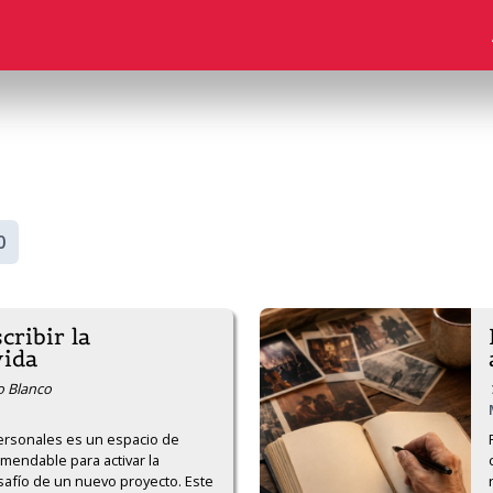
0
cribir la
vida
o Blanco
personales es un espacio de 
endable para activar la 
safío de un nuevo proyecto. Este 