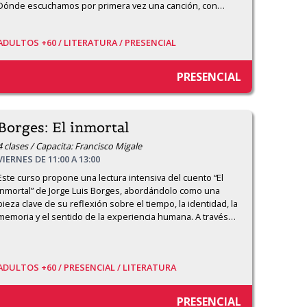
Dónde escuchamos por primera vez una canción, con
…
ADULTOS +60 /
LITERATURA /
PRESENCIAL
PRESENCIAL
Borges: El inmortal
4 clases / Capacita: Francisco Migale
VIERNES DE 11:00 A 13:00
Este curso propone una lectura intensiva del cuento “El 
inmortal” de Jorge Luis Borges, abordándolo como una 
pieza clave de su reflexión sobre el tiempo, la identidad, la 
memoria y el sentido de la experiencia humana. A través
…
ADULTOS +60 /
PRESENCIAL /
LITERATURA
PRESENCIAL