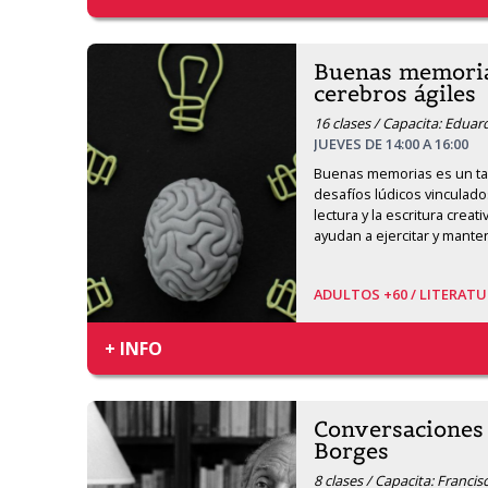
Buenas memorias
cerebros ágiles
16 clases / Capacita: Edua
JUEVES DE 14:00 A 16:00
Buenas memorias es un tall
desafíos lúdicos vinculados a
lectura y la escritura creat
ayudan a ejercitar y mante
ADULTOS +60 /
LITERATU
+ INFO
Conversaciones 
Borges
8 clases / Capacita: Francis