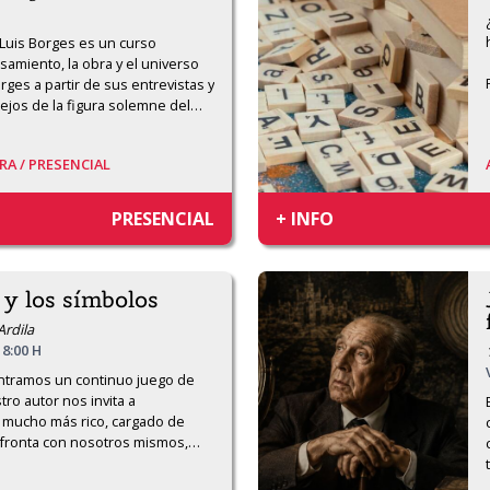
Luis Borges es un curso 
amiento, la obra y el universo 
rges a partir de sus entrevistas y 
ejos de la figura solemne del
…
RA /
PRESENCIAL
PRESENCIAL
+ INFO
 y los símbolos
Ardila
18:00 H
ntramos un continuo juego de 
o autor nos invita a 
mucho más rico, cargado de 
nfronta con nosotros mismos,
…