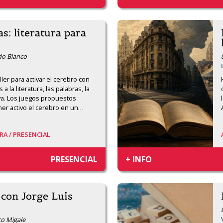
: literatura para
rdo Blanco
er para activar el cerebro con 
 la literatura, las palabras, la 
iva. Los juegos propuestos 
ner activo el cerebro en un
…
RA /
PRESENCIAL
PRESENCIAL
+ INFO
con Jorge Luis
co Migale