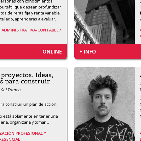
 personas con conocimientos 
bursátil que desean profundizar 
os de renta fija y renta variable. 
tallado, aprenderás a evaluar
…
 ADMINISTRATIVA-CONTABLE /
ONLINE
+ INFO
proyectos. Ideas,
s para construir
…
a Sol Tomeo
a construir un plan de acción. 

o está solamente en tener una 
erla, organizarla y tomar
…
ZACIÓN PROFESIONAL Y
RESENCIAL