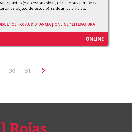
participantes (esto es: sus vidas, o las de sus personas-
cercanas-objeto-de-estudio). Es decir, se trata de
…
ADULTOS +60 /
A DISTANCIA | ONLINE /
LITERATURA
ONLINE
30
31
l Rojas