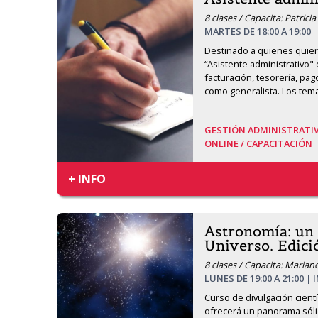
8 clases / Capacita: Patrici
MARTES DE 18:00 A 19:00
Destinado a quienes qui
“Asistente administrativo"
facturación, tesorería, pag
como generalista. Los tem
GESTIÓN ADMINISTRATI
ONLINE /
CAPACITACIÓN
+ INFO
Astronomía: un 
Universo. Edic
8 clases / Capacita: Marian
LUNES DE 19:00 A 21:00 | 
Curso de divulgación cientí
ofrecerá un panorama sólid