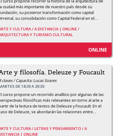
El curso propone recorrer la historia de la arquitectura de 
la ciudad más importante de nuestro país desde su 
fundación, su posterior transformación como capital 
virreinal, su consolidación como Capital Federal en el
…
ARTE Y CULTURA /
A DISTANCIA | ONLINE /
ARQUITECTURA Y TURISMO CULTURAL
ONLINE
Arte y filosofía. Deleuze y Foucault
8 clases / Capacita: Lucas Soares
MARTES DE 18:30 A 20:30
El curso propone un recorrido analítico por algunas de las 
perspectivas filosóficas más relevantes en torno al arte a 
partir de la lectura de textos de Deleuze y Foucault. En el 
caso de Deleuze, se abordarán las relaciones entre
…
ARTE Y CULTURA /
LETRAS Y PENSAMIENTO /
A
DISTANCIA | ONLINE