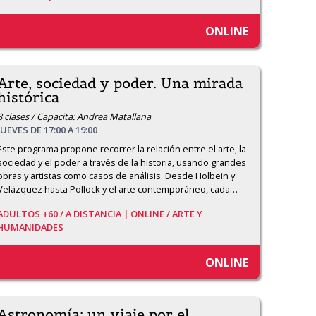
ONLINE
Arte, sociedad y poder. Una mirada
histórica
8 clases / Capacita: Andrea Matallana
JUEVES DE 17:00 A 19:00
Este programa propone recorrer la relación entre el arte, la 
sociedad y el poder a través de la historia, usando grandes 
obras y artistas como casos de análisis. Desde Holbein y 
Velázquez hasta Pollock y el arte contemporáneo, cada
…
ADULTOS +60 /
A DISTANCIA | ONLINE /
ARTE Y
HUMANIDADES
ONLINE
Astronomía: un viaje por el