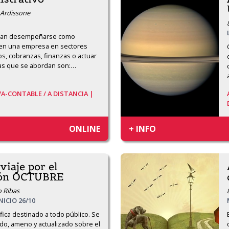
a Ardissone
eran desempeñarse como 
 en una empresa en sectores 
os, cobranzas, finanzas o actuar 
as que se abordan son:
…
VA-CONTABLE /
A DISTANCIA |
ONLINE
+ INFO
viaje por el
ión OCTUBRE
o Ribas
INICIO 26/10
fica destinado a todo público. Se 
o, ameno y actualizado sobre el 