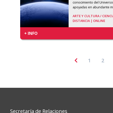
conocimiento del Universo.
apoyadas en abundante mat
ARTE Y CULTURA /
CIENC
DISTANCIA | ONLINE
+ INFO
1
2
Secretaría de Relaciones