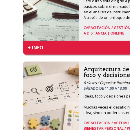
Este curso está dirigido a
básicos sobre el mercado 
en el análisis de instrument
A través de un enfoque de
CAPACITACIÓN /
GESTIÓN
A DISTANCIA | ONLINE
+ INFO
Arquitectura de 
foco y decisione
6 clases / Capacita: Romin
SÁBADO DE 11:00 A 13:00
Ideas, foco y decisiones par
Muchas veces el desafío n
idea, sino en poder sosten
CAPACITACIÓN /
ACTUALI
BIENESTAR PERSONAL /
P