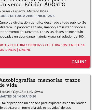
Universo. Edición AGOSTO
8 clases / Capacita: Mariano Ribas
LUNES DE 19:00 A 21:00 | INICIO: 24/8
Curso de divulgación científica destinado a todo público. Se 
ofrecerá un panorama sólido, ameno y actualizado sobre el 
conocimiento del Universo. Todas las clases online están 
apoyadas en abundante material visual (alrededor de 100
…
ARTE Y CULTURA /
CIENCIAS Y CULTURA SOSTENIBLE /
A
DISTANCIA | ONLINE
ONLINE
Autobiografías, memorias, trazos
de vida
8 clases / Capacita: Luis Gonzo
MARTES DE 14:00 A 15:30
El taller propone un espacio para explorar las posibilidades 
de escritura en torno a la vida (o las vidas) de sus 