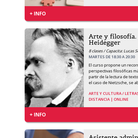
+ INFO
Arte y filosofía
Heidegger
8 clases / Capacita: Lucas 
MARTES DE 18:30 A 20:30
El curso propone un recorri
perspectivas filosóficas má
partir de la lectura de tex
el caso de Nietzsche, se a
ARTE Y CULTURA /
LETRA
DISTANCIA | ONLINE
+ INFO
Asistente admin