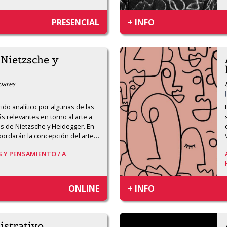
PRESENCIAL
+ INFO
. Nietzsche y
Soares
do analítico por algunas de las 
s relevantes en torno al arte a 
tos de Nietzsche y Heidegger. En 
bordarán la concepción del arte
…
S Y PENSAMIENTO /
A
ONLINE
+ INFO
istrativo