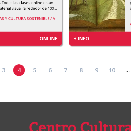
 Todas las clases online están 
erial visual (alrededor de 100
…
IAS Y CULTURA SOSTENIBLE /
A
ONLINE
+ INFO
3
4
5
6
7
8
9
10
...
Centro Cultura