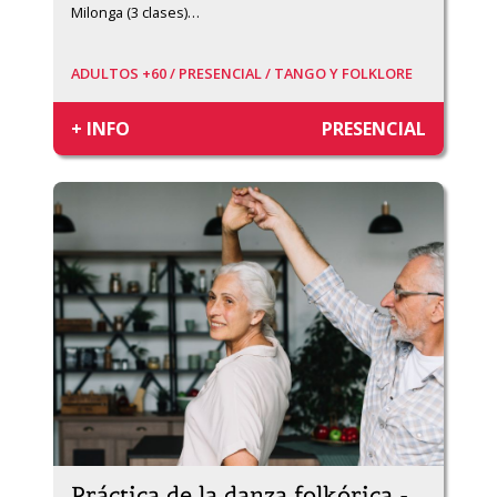
Milonga (3 clases)
…
ADULTOS +60 /
PRESENCIAL /
TANGO Y FOLKLORE
+ INFO
PRESENCIAL
Práctica de la danza folkórica -