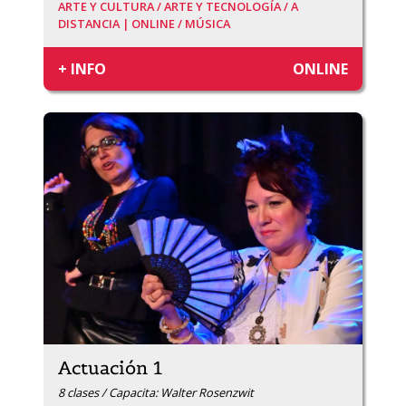
ARTE Y CULTURA /
ARTE Y TECNOLOGÍA /
A
DISTANCIA | ONLINE /
MÚSICA
+ INFO
ONLINE
Actuación 1
8 clases / Capacita: Walter Rosenzwit