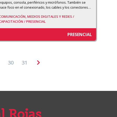
equipos, consola, periféricos y micrófonos. También se 
hace foco en el conexionado, los cables y los conectores
…
COMUNICACIÓN, MEDIOS DIGITALES Y REDES /
CAPACITACIÓN /
PRESENCIAL
PRESENCIAL
30
31
l Rojas