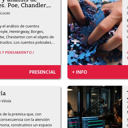
es. Poe, Chandler,
…
 Lucas
 y el análisis de cuentos 
Doyle, Hemingway, Borges, 
stie, Chesterton con el objeto de 
ruidos. Los cuentos policiales
…
S Y PENSAMIENTO /
PRESENCIAL
+ INFO
ia
 Vitola
 de la premisa que, con 
 consecuencia con la atención 
emoria, construimos un espacio 