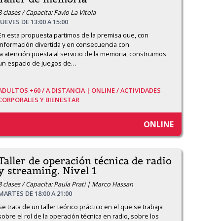
8 clases / Capacita: Favio La Vitola
JUEVES DE 13:00 A 15:00
En esta propuesta partimos de la premisa que, con 
información divertida y en consecuencia con

la atención puesta al servicio de la memoria, construimos 
un espacio de juegos de
…
ADULTOS +60 /
A DISTANCIA | ONLINE /
ACTIVIDADES
CORPORALES Y BIENESTAR
ONLINE
Taller de operación técnica de radio
y streaming. Nivel 1
8 clases / Capacita: Paula Prati | Marco Hassan
MARTES DE 18:00 A 21:00
Se trata de un taller teórico práctico en el que se trabaja 
sobre el rol de la operación técnica en radio, sobre los 