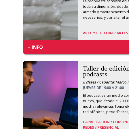
La propuesta consiste en e
toda su dimensión, desde l
armado y mantenimiento de 
necesarios, y transitar el 
ARTE Y CULTURA /
ARTES
+ INFO
Taller de edició
podcasts
8 clases / Capacita: Marco
JUEVES DE 19:00 A 21:00
El podcast es un medio com
nuevo, que desde el 2000 
mucha relevancia. Toma ele
radiofónicas, periodísticas
CAPACITACIÓN /
COMUNIC
REDES /
PRESENCIAL