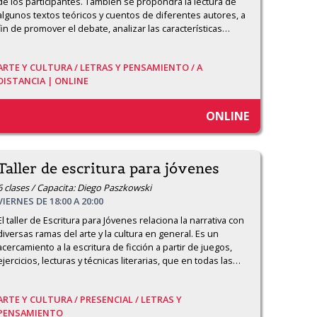
de los participantes. También se propondrá la lectura de 
algunos textos teóricos y cuentos de diferentes autores, a 
fin de promover el debate, analizar las características
…
ARTE Y CULTURA /
LETRAS Y PENSAMIENTO /
A
DISTANCIA | ONLINE
ONLINE
Taller de escritura para jóvenes
6 clases / Capacita: Diego Paszkowski
VIERNES DE 18:00 A 20:00
El taller de Escritura para Jóvenes relaciona la narrativa con 
diversas ramas del arte y la cultura en general. Es un 
acercamiento a la escritura de ficción a partir de juegos, 
ejercicios, lecturas y técnicas literarias, que en todas las
…
ARTE Y CULTURA /
PRESENCIAL /
LETRAS Y
PENSAMIENTO