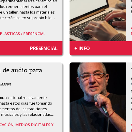
xperimentar el arte cerámico en 
os requerimientos para el 
un taller, hasta los materiales 
arte cerámico en su propio hilo
…
 PLÁSTICAS /
PRESENCIAL
PRESENCIAL
+ INFO
n de audio para
 Hassan
unicacional relativamente 
hasta estos días fue tomando 
mentos de las tradiciones 
, musicales y las relacionadas
…
ACIÓN, MEDIOS DIGITALES Y