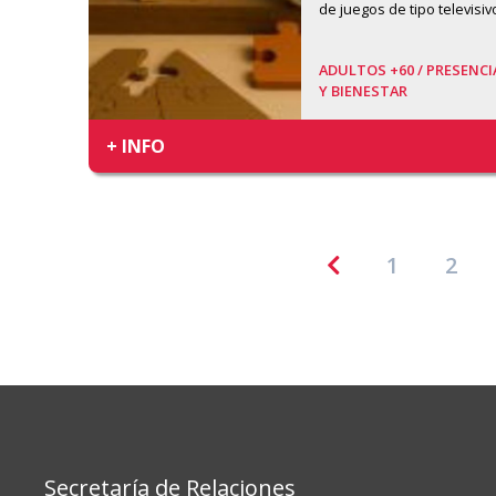
de juegos de tipo televisiv
ADULTOS +60 /
PRESENCI
Y BIENESTAR
+ INFO
1
2
Secretaría de Relaciones