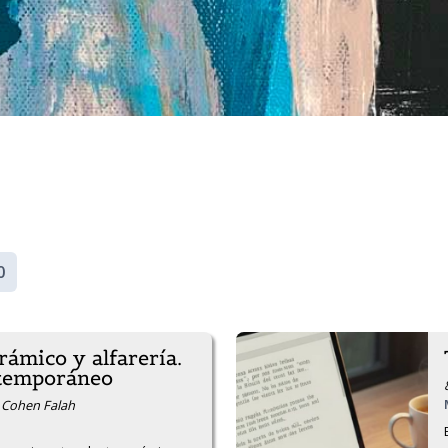
0
erámico y alfarería.
ntemporáneo
a Cohen Falah