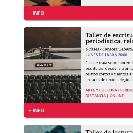
+ INFO
Taller de escrit
periodística, re
6 clases / Capacita: Sebast
LUNES DE 18:30 A 20:00
El taller trata sobre aprend
escrituras, desde la crónic
relatos cortos y cuentos. P
lecturas de textos elegida
ARTE Y CULTURA /
PERIO
DISTANCIA | ONLINE
+ INFO
Taller de lectura