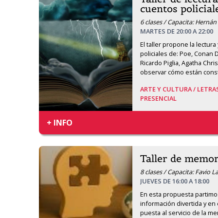
cuentos policial
6 clases / Capacita: Hernán
MARTES DE 20:00 A 22:00
El taller propone la lectura
policiales de: Poe, Conan 
Ricardo Piglia, Agatha Chri
observar cómo están const
ARTE Y CULTURA /
LETRA
PRESENCIAL
+ INFO
Taller de memor
8 clases / Capacita: Favio La
JUEVES DE 16:00 A 18:00
En esta propuesta partimos
información divertida y en
puesta al servicio de la m