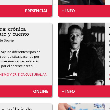
PRESENCIAL
+ INFO
ura: crónica
lato y cuento
ián Duarte
izaje de diferentes tipos de 
a periodística, pasando por 
rimeramente, se realizarán 
s por el docente para su
…
DISMO Y CRÍTICA CULTURAL /
A
ONLINE
+ INFO
 y análisis de