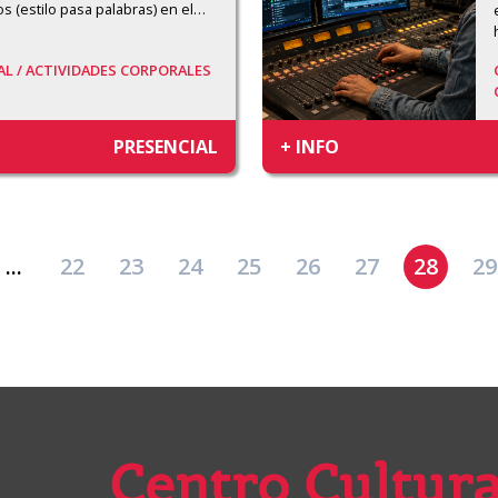
os (estilo pasa palabras) en el
…
AL /
ACTIVIDADES CORPORALES
PRESENCIAL
+ INFO
...
22
23
24
25
26
27
28
29
Centro Cultura