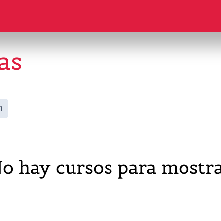
as
0
o hay cursos para mostr