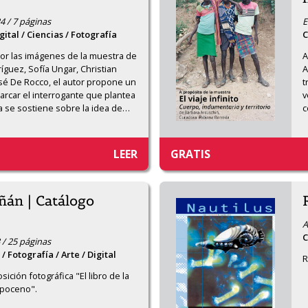
4 / 7 páginas
E
gital / Ciencias / Fotografía
C
or las imágenes de la muestra de 
A
íguez, Sofía Ungar, Christian 
A
osé De Rocco, el autor propone un 
t
arcar el interrogante que plantea 
v
a se sostiene sobre la idea de
…
c
LEER
GRATIS
ñán | Catálogo
A
C
 / 25 páginas
/ Fotografía / Arte / Digital
R
sición fotográfica "El libro de la 
opoceno".