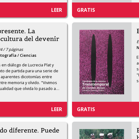
LEER
GRATIS
presente. La
 cultura del devenir
E
N
4 / 7 páginas
otografía / Ciencias
E
a
en diálogo de Lucrecia Plat y 
s
to de partida para una serie de 
"
 aparentes dicotomías entre 
s
tre memoria y olvido. "Vivimos 
alidad que olvida lo pasado a
…
LEER
GRATIS
do diferente. Puede