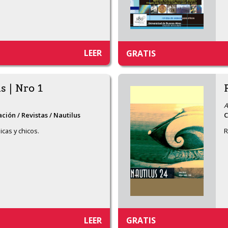
LEER
GRATIS
s | Nro 1
A
ación / Revistas / Nautilus
C
icas y chicos.
R
LEER
GRATIS