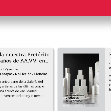
la muestra Pretérito
 años de AA.VV. en
…
E
A
5 / 7 páginas
/ Ensayos / No Ficción / Ciencias
A
a
aniversario de la Galería del 
c
 artistas de las últimas cuatro 
h
ona acerca de vacuidades 
devenires del arte y el tiempo.