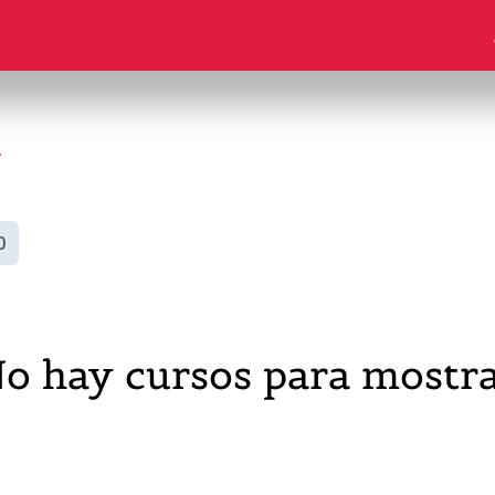
n
0
o hay cursos para mostr