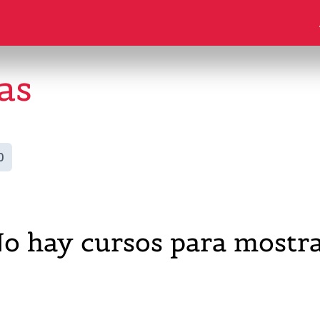
as
0
o hay cursos para mostr