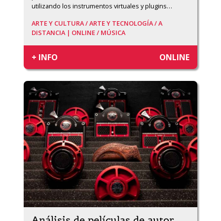
utilizando los instrumentos virtuales y plugins
…
ARTE Y CULTURA /
ARTE Y TECNOLOGÍA /
A
DISTANCIA | ONLINE /
MÚSICA
+ INFO
ONLINE
Análisis de películas de autor