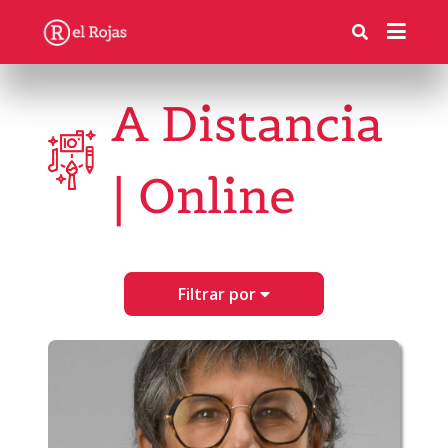
A Distancia
| Online
Filtrar por