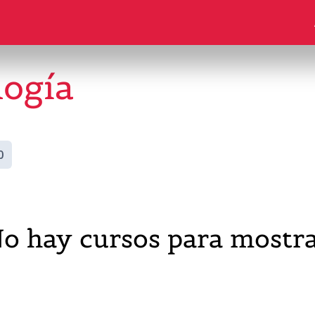
logía
0
o hay cursos para mostr