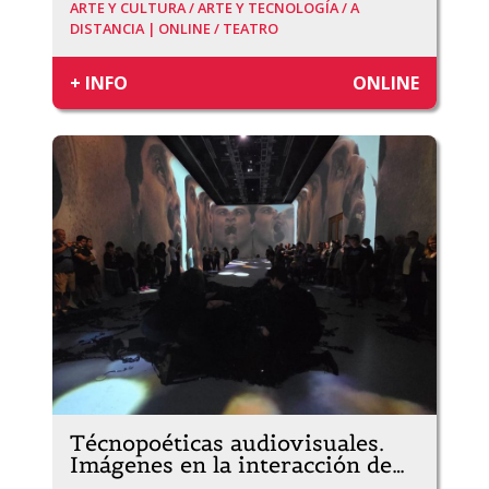
ARTE Y CULTURA /
ARTE Y TECNOLOGÍA /
A
DISTANCIA | ONLINE /
TEATRO
+ INFO
ONLINE
Técnopoéticas audiovisuales.
Imágenes en la interacción de
…