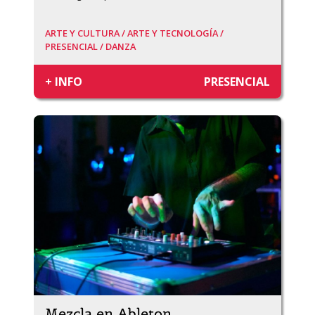
ARTE Y CULTURA /
ARTE Y TECNOLOGÍA /
PRESENCIAL /
DANZA
+ INFO
PRESENCIAL
Mezcla en Ableton