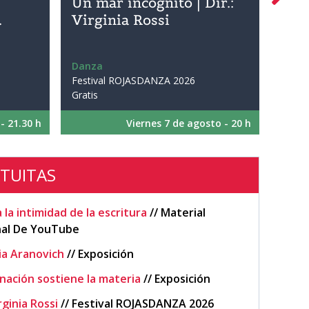
Un mar incógnito | Dir.:
Sí | 
…
Virginia Rossi
Danza
Danza
Festival ROJASDANZA 2026

Festiva
Gratis
Gratis
- 21.30 h
Viernes 7 de agosto - 20 h
ATUITAS
 la intimidad de la escritura
//
Material
nal De YouTube
ia Aranovich
//
Exposición
inación sostiene la materia
//
Exposición
rginia Rossi
//
Festival ROJASDANZA 2026