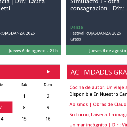
cia | Dir.: Laura
Simulacro I - otra
etti
consagración | Dir.:
Danza
l ROJASDANZA 2026

Festival ROJASDANZA 2026

Gratis
Jueves 6 de agosto - 21 h
Jueves 6 de agosto 
ACTIVIDADES GR
ie
Sáb
Dom
Cocina de autor. Un viaje a
Disponible En Nuestro Ca
1
2
Abismos | Obras de Claud
7
8
9
Su turno, Laiseca. La imag
14
15
16
Un mar incógnito | Dir.: Vi