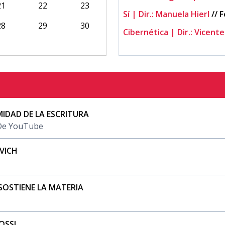
21
22
23
Sí | Dir.: Manuela Hierl
//
F
28
29
30
Cibernética | Dir.: Vicen
MIDAD DE LA ESCRITURA
 De YouTube
VICH
 SOSTIENE LA MATERIA
OSSI