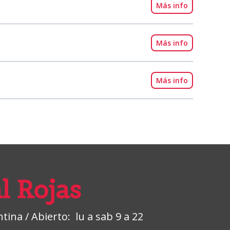
Más info
Más info
Más info
l Rojas
ina / Abierto: lu a sab 9 a 22