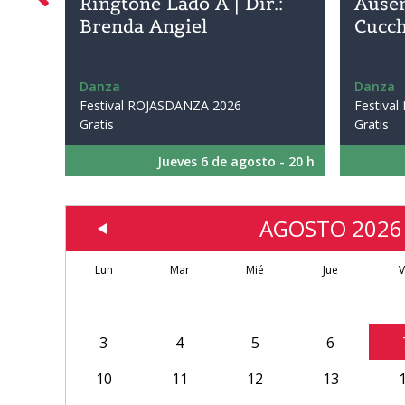
Ringtone Lado A | Dir.:
Ausen
Brenda Angiel
Cucch
Danza
Danza
Festival ROJASDANZA 2026

Festiva
Gratis
Gratis
Jueves 6 de agosto - 20 h
AGOSTO 2026
Lun
Mar
Mié
Jue
V
3
4
5
6
10
11
12
13