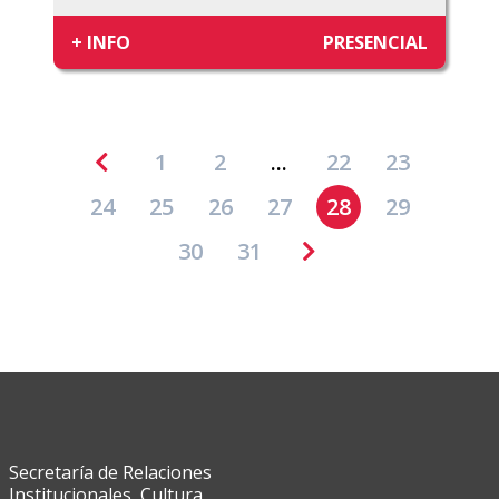
+ INFO
PRESENCIAL
1
2
...
22
23
24
25
26
27
28
29
30
31
Secretaría de Relaciones
Institucionales, Cultura