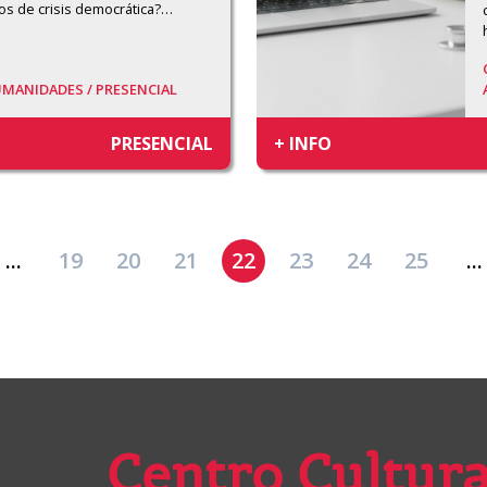
os de crisis democrática?
…
UMANIDADES /
PRESENCIAL
PRESENCIAL
+ INFO
...
19
20
21
22
23
24
25
...
Centro Cultura