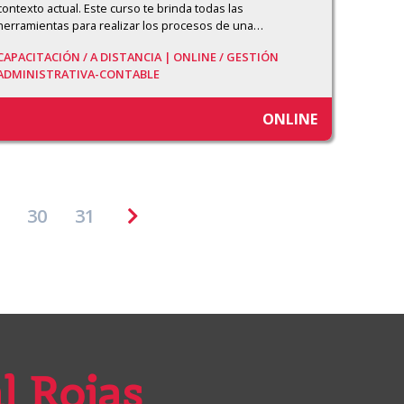
contexto actual. Este curso te brinda todas las 
herramientas para realizar los procesos de una
…
CAPACITACIÓN /
A DISTANCIA | ONLINE /
GESTIÓN
ADMINISTRATIVA-CONTABLE
ONLINE
30
31
l Rojas