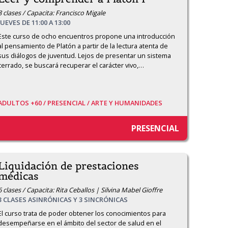
8 clases / Capacita: Francisco Migale
JUEVES DE 11:00 A 13:00
Este curso de ocho encuentros propone una introducción 
al pensamiento de Platón a partir de la lectura atenta de 
sus diálogos de juventud. Lejos de presentar un sistema 
cerrado, se buscará recuperar el carácter vivo,
…
ADULTOS +60 /
PRESENCIAL /
ARTE Y HUMANIDADES
PRESENCIAL
Liquidación de prestaciones
médicas
6 clases / Capacita: Rita Ceballos | Silvina Mabel Gioffre
3 CLASES ASINRÓNICAS Y 3 SINCRÓNICAS
El curso trata de poder obtener los conocimientos para 
desempeñarse en el ámbito del sector de salud en el 