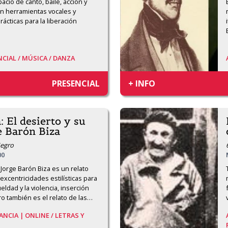
io de canto, baile, acción y 
n herramientas vocales y 
ácticas para la liberación 
CIAL /
MÚSICA /
DANZA
PRESENCIAL
+ INFO
 El desierto y su
e Barón Biza
Negro
00
 Jorge Barón Biza es un relato 
xcentricidades estilísticas para 
eldad y la violencia, inserción 
ro también es el relato de las
…
ANCIA | ONLINE /
LETRAS Y