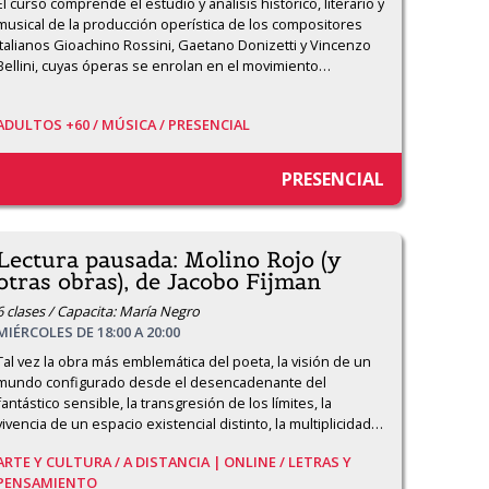
El curso comprende el estudio y análisis histórico, literario y 
musical de la producción operística de los compositores 
italianos Gioachino Rossini, Gaetano Donizetti y Vincenzo 
Bellini, cuyas óperas se enrolan en el movimiento
…
ADULTOS +60 /
MÚSICA /
PRESENCIAL
PRESENCIAL
Lectura pausada: Molino Rojo (y
otras obras), de Jacobo Fijman
6 clases / Capacita: María Negro
MIÉRCOLES DE 18:00 A 20:00
Tal vez la obra más emblemática del poeta, la visión de un 
mundo configurado desde el desencadenante del 
fantástico sensible, la transgresión de los límites, la 
vivencia de un espacio existencial distinto, la multiplicidad
…
ARTE Y CULTURA /
A DISTANCIA | ONLINE /
LETRAS Y
PENSAMIENTO