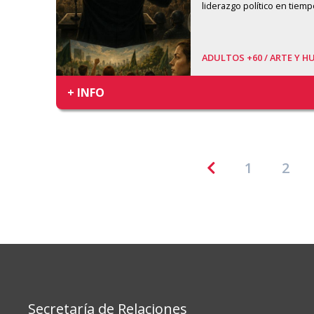
liderazgo político en tiemp
ADULTOS +60 /
ARTE Y H
+ INFO
1
2
Secretaría de Relaciones