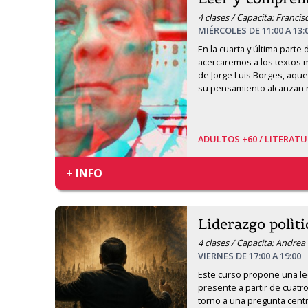
4 clases / Capacita: Francis
MIÉRCOLES DE 11:00 A 13:
En la cuarta y última parte 
acercaremos a los textos má
de Jorge Luis Borges, aquel
su pensamiento alcanzan 
ADULTOS +60 /
LITERATU
+ INFO
Liderazgo polìt
4 clases / Capacita: Andrea
VIERNES DE 17:00 A 19:00
Este curso propone una lect
presente a partir de cuatr
torno a una pregunta centr