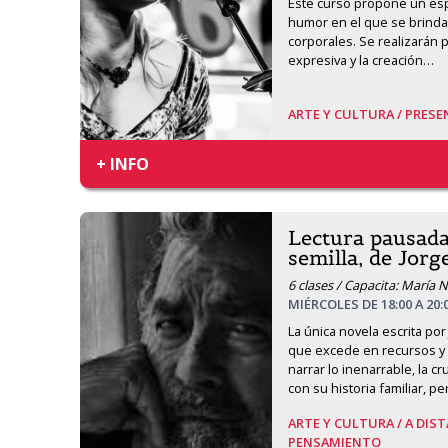
Este curso propone un espac
humor en el que se brinda
corporales. Se realizarán pr
expresiva y la creación
…
ARTE Y CULTURA /
PRESEN
+ INFO
Lectura pausada:
semilla, de Jorg
6 clases / Capacita: María 
MIÉRCOLES DE 18:00 A 20:
La única novela escrita por
que excede en recursos y e
narrar lo inenarrable, la cru
con su historia familiar, pe
ARTE Y CULTURA /
A DIST
PENSAMIENTO