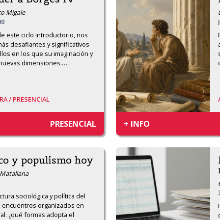
co Migale
00
de este ciclo introductorio, nos 
s desafiantes y significativos 
los en los que su imaginación y 
nuevas dimensiones.
…
RA /
PRESENCIAL
PRESENCIAL
+ INFO
ico y populismo hoy
 Matallana
ura sociológica y política del 
o encuentros organizados en 
al: ¿qué formas adopta el 