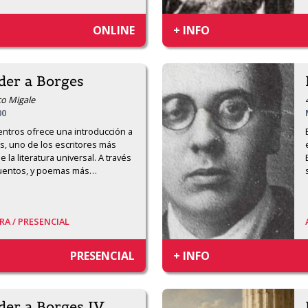
ONLINE
+ INFO
der a Borges
co Migale
00
ntros ofrece una introducción a 
s, uno de los escritores más 
 la literatura universal. A través 
cuentos, y poemas más
…
RA /
PRESENCIAL
PRESENCIAL
+ INFO
der a Borges IV