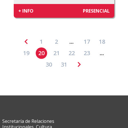
+ INFO
PRESENCIAL
1
2
...
17
18
19
20
21
22
23
...
30
31
Secretaría de Relaciones
Institucionales, Cultura