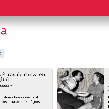
ra
0
oéticas de danza en
ital
Schonhaut
historias breves desde el 
n los recursos tecnológicos que 