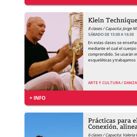
Klein Techniqu
8 clases / Capacita: Jorge M
SÁBADO DE 15:00 A 16:30
En estas clases se enseña
mediante el cual el cuerpo 
comprendido. Se usarán i
esqueléticas y trabajamos 
ARTE Y CULTURA /
DANZA
+ INFO
Prácticas para e
Conexión, aline
6 clases / Capacita: Valeria