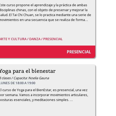
Este curso propone el aprendizaje y la práctica de ambas 
disciplinas chinas, con el objeto de preservar y mejorar la 
salud. El Tai Chi Chuan, se lo practica mediante una serie de 
movimientos en una secuencia que se realiza de forma
…
ARTE Y CULTURA /
DANZA /
PRESENCIAL
PRESENCIAL
Yoga para el bienestar
8 clases / Capacita: Noelia Gauna
LUNES DE 18:00 A 19:00
El curso de Yoga para el BienEstar, es presencial, una vez 
por semana. Vamos a incorporar movimientos articulares, 
posturas esenciales, y meditaciones simples. 
…