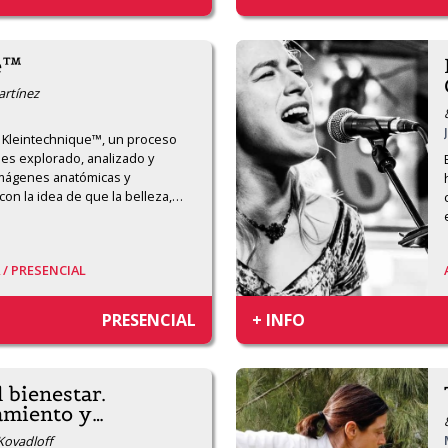
e™
artínez
 Kleintechnique™, un proceso 
es explorado, analizado y 
mágenes anatómicas y 
con la idea de que la belleza,
…
 /
PRESENCIAL
PRESENCIAL
+ INFO
l bienestar.
amiento y
…
 Kovadloff