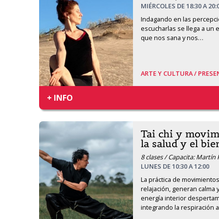
MIÉRCOLES DE 18:30 A 20:
Indagando en las percepci
escucharlas se llega a un 
que nos sana y nos
…
ARTE Y CULTURA /
PRESEN
+ INFO
Tai chi y movim
la salud y el bie
8 clases / Capacita: Martín 
LUNES DE 10:30 A 12:00
La práctica de movimientos
relajación, generan calma y
energía interior despertam
integrando la respiración a