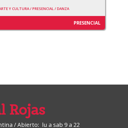
ARTE Y CULTURA /
PRESENCIAL /
DANZA
PRESENCIAL
l Rojas
ina / Abierto: lu a sab 9 a 22