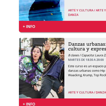
ARTE Y CULTURA /
ARTE 
DANZA
+ INFO
Danzas urbanas
cultura y expre
8 clases / Capacita: Laura 
MARTES DE 18:30 A 20:00
Este curso es un espacio pa
danzas urbanas como Hip H
Waacking, Krump, Top Rock
ARTE Y CULTURA /
DANZA
+ INFO