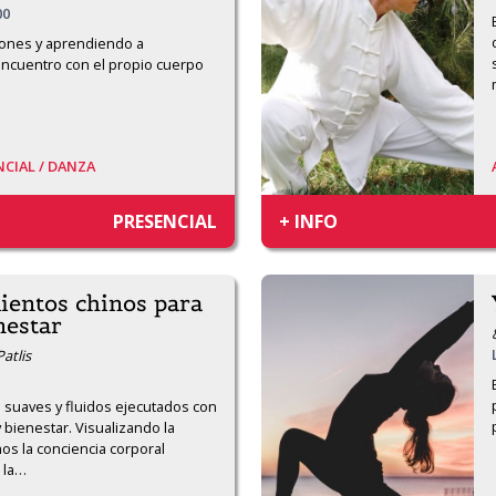
00
ones y aprendiendo a 
encuentro con el propio cuerpo 
CIAL /
DANZA
PRESENCIAL
+ INFO
ientos chinos para
nestar
Patlis
 suaves y fluidos ejecutados con 
 bienestar. Visualizando la 
os la conciencia corporal 
 la
…