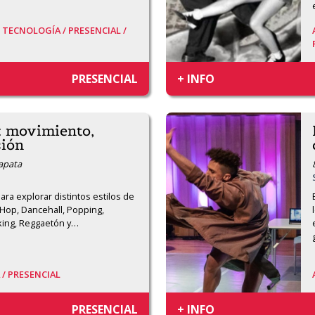
Y TECNOLOGÍA /
PRESENCIAL /
PRESENCIAL
+ INFO
: movimiento,
sión
Zapata
ra explorar distintos estilos de 
op, Dancehall, Popping, 
ing, Reggaetón y
…
 /
PRESENCIAL
PRESENCIAL
+ INFO