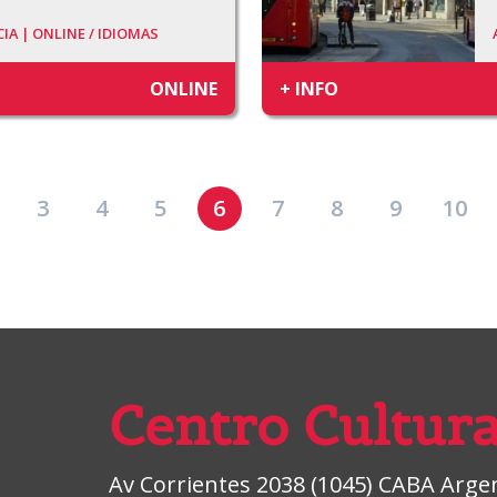
IA | ONLINE /
IDIOMAS
ONLINE
+ INFO
3
4
5
6
7
8
9
10
Centro Cultura
Av Corrientes 2038 (1045) CABA Argent