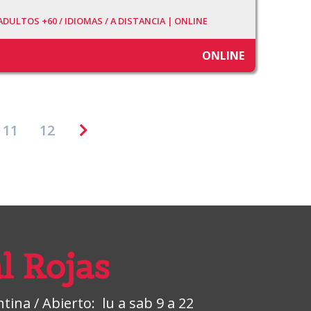
ADULTOS +60 /
IDIOMAS /
A DISTANCIA | ONLINE
ONLINE
11
12
l Rojas
ina / Abierto: lu a sab 9 a 22