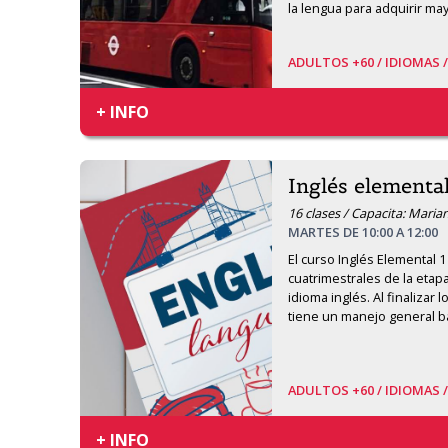
la lengua para adquirir ma
ADULTOS +60 /
IDIOMAS 
+ INFO
Inglés elemental
16 clases / Capacita: Mari
MARTES DE 10:00 A 12:00
El curso Inglés Elemental 1 
cuatrimestrales de la etap
idioma inglés. Al finalizar 
tiene un manejo general b
ADULTOS +60 /
IDIOMAS 
+ INFO