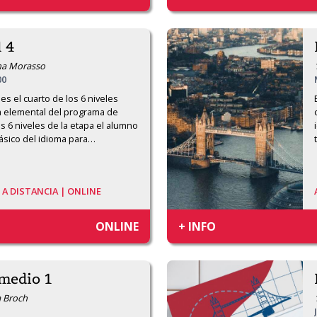
l 4
ana Morasso
00
es el cuarto de los 6 niveles 
a elemental del programa de 
los 6 niveles de la etapa el alumno 
ásico del idioma para
…
/
A DISTANCIA | ONLINE
ONLINE
+ INFO
rmedio 1
a Broch