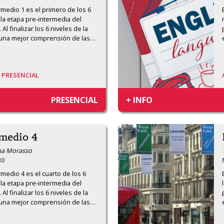
rmedio 1 es el primero de los 6 
la etapa pre-intermedia del 
l finalizar los 6 niveles de la 
 una mejor comprensión de las
…
/
PRESENCIAL
PRESENCIAL
+ INFO
rmedio 4
ana Morasso
30
rmedio 4 es el cuarto de los 6 
la etapa pre-intermedia del 
l finalizar los 6 niveles de la 
 una mejor comprensión de las
…