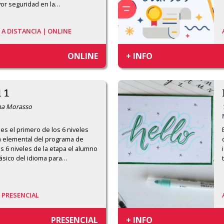
yor seguridad en la
…
/
A DISTANCIA | ONLINE
ONLINE
+ INFO
 1
ana Morasso
es el primero de los 6 niveles 
a elemental del programa de 
los 6 niveles de la etapa el alumno 
ásico del idioma para
…
/
PRESENCIAL
PRESENCIAL
+ INFO