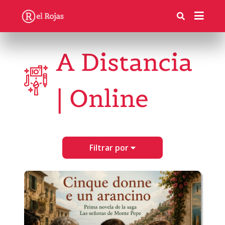
A Distancia
| Online
Filtrar por