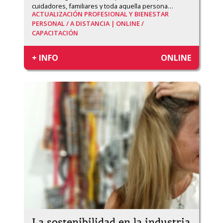
cuidadores, familiares y toda aquella persona
…
ACTUALIZACIÓN PROFESIONAL Y BIENESTAR
PERSONAL /
A DISTANCIA | ONLINE /
CAPACITACIÓN
+ INFO
ONLINE
La sostenibilidad en la industria