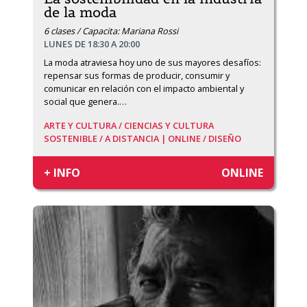
de la moda
6 clases / Capacita: Mariana Rossi
LUNES DE 18:30 A 20:00
La moda atraviesa hoy uno de sus mayores desafíos: 
repensar sus formas de producir, consumir y 
comunicar en relación con el impacto ambiental y 
social que genera.
…
ARTE Y CULTURA /
CIENCIAS Y CULTURA
SOSTENIBLE /
A DISTANCIA | ONLINE /
DISEÑO
+ INFO
ONLINE